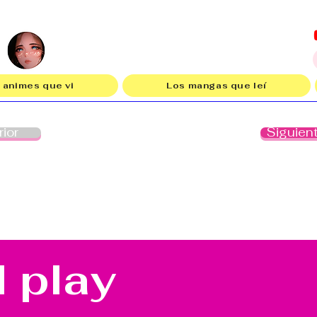
 animes que vi
Los mangas que leí
rior
Siguien
l play