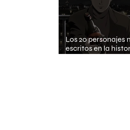
Los 20 personajes 
escritos en la histor
anime