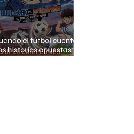
uando el fútbol cuenta
os historias opuestas:
aptain Tsubasa vs Blue
ock