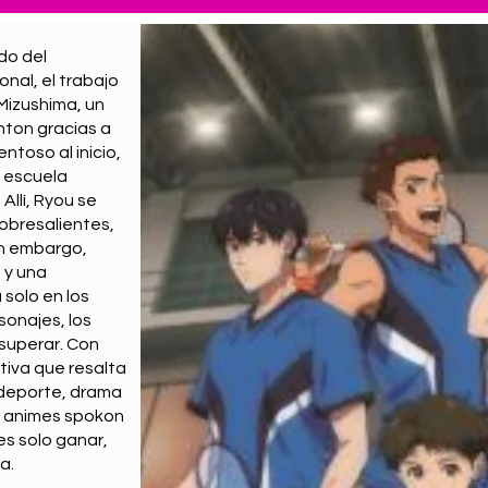
do del
nal, el trabajo
 Mizushima, un
nton gracias a
ntoso al inicio,
a escuela
llí, Ryou se
obresalientes,
Sin embargo,
 y una
solo en los
sonajes, los
 superar. Con
tiva que resalta
a deporte, drama
de animes spokon
es solo ganar,
a.