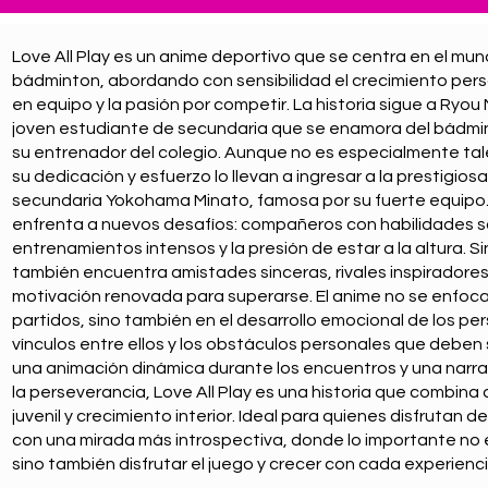
Love All Play es un anime deportivo que se centra en el mun
bádminton, abordando con sensibilidad el crecimiento perso
en equipo y la pasión por competir. La historia sigue a Ryou
joven estudiante de secundaria que se enamora del bádmi
su entrenador del colegio. Aunque no es especialmente tale
su dedicación y esfuerzo lo llevan a ingresar a la prestigios
secundaria Yokohama Minato, famosa por su fuerte equipo. A
enfrenta a nuevos desafíos: compañeros con habilidades s
entrenamientos intensos y la presión de estar a la altura. 
también encuentra amistades sinceras, rivales inspiradores
motivación renovada para superarse. El anime no se enfoca 
partidos, sino también en el desarrollo emocional de los per
vínculos entre ellos y los obstáculos personales que deben
una animación dinámica durante los encuentros y una narra
la perseverancia, Love All Play es una historia que combin
juvenil y crecimiento interior. Ideal para quienes disfrutan 
con una mirada más introspectiva, donde lo importante no 
sino también disfrutar el juego y crecer con cada experienci