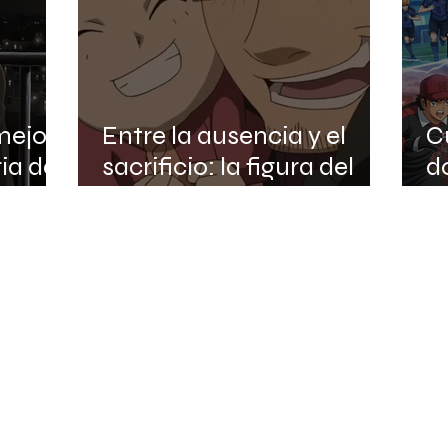
mejor
Entre la ausencia y el
C
ia del
sacrificio: la figura del
d
padre en el anime
C
L