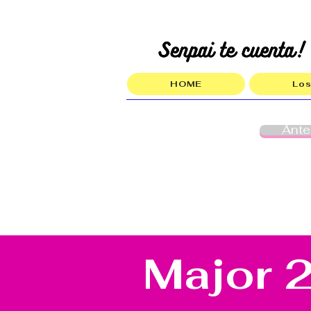
HOME
Los
Ante
Major 