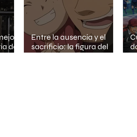
mejor
Entre la ausencia y el
C
ia del
sacrificio: la figura del
d
padre en el anime
C
L