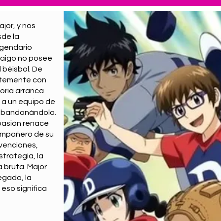
jor, y nos
sde la
egendario
 Daigo no posee
 béisbol. De
antemente con
toria arranca
 a un equipo de
 abandonándolo.
 pasión renace
compañero de su
nvenciones,
trategia, la
 bruta. Major
egado, la
 eso significa