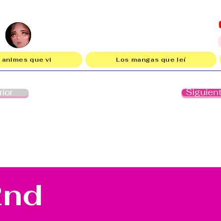
 animes que vi
Los mangas que leí
rior
Siguien
2nd