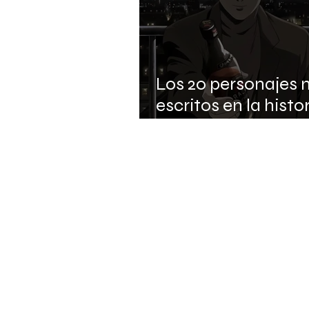
Los 20 personajes 
escritos en la histor
anime