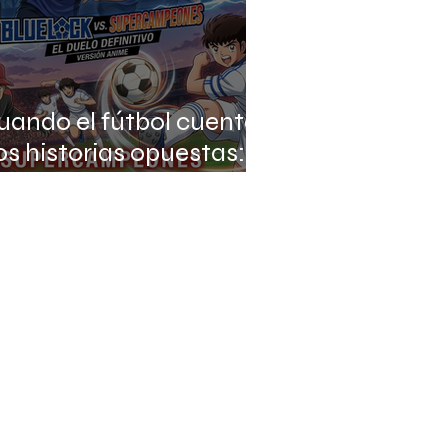
uando el fútbol cuenta
os historias opuestas:
aptain Tsubasa vs Blue
ock