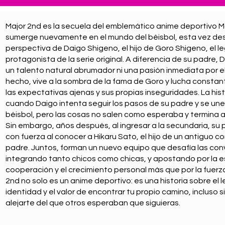
Major 2nd es la secuela del emblemático anime deportivo Ma
sumerge nuevamente en el mundo del béisbol, esta vez de
perspectiva de Daigo Shigeno, el hijo de Goro Shigeno, el l
protagonista de la serie original. A diferencia de su padre,
un talento natural abrumador ni una pasión inmediata por el
hecho, vive a la sombra de la fama de Goro y lucha const
las expectativas ajenas y sus propias inseguridades. La his
cuando Daigo intenta seguir los pasos de su padre y se une
béisbol, pero las cosas no salen como esperaba y termina
Sin embargo, años después, al ingresar a la secundaria, su
con fuerza al conocer a Hikaru Sato, el hijo de un antiguo 
padre. Juntos, forman un nuevo equipo que desafía las co
integrando tanto chicos como chicas, y apostando por la es
cooperación y el crecimiento personal más que por la fuerza
2nd no solo es un anime deportivo: es una historia sobre el l
identidad y el valor de encontrar tu propio camino, incluso si
alejarte del que otros esperaban que siguieras.