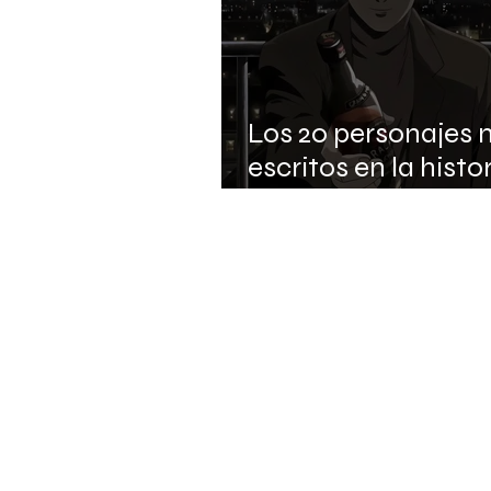
Los 20 personajes 
escritos en la histor
anime