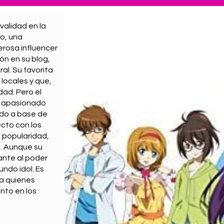
validad en la
ko, una
erosa influencer
n en su blog,
al. Su favorita
 locales y que,
dad. Pero el
an apasionado
fado a base de
ecto con los
a popularidad,
o. Aunque su
sante al poder
undo idol. Es
ra quienes
anto en los