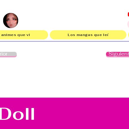
 animes que vi
Los mangas que leí
rior
Siguien
 Doll