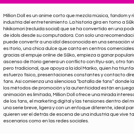
Million Doll es un anime corto que mezcla música, fandom y ri
industria del entretenimiento. La historia gira en torno a Sū
hikikomori (recluida social) que se ha convertido en una pod
de idols desde su computadora. Con solo una recomendació
puede convertir a una idol desconocida en una sensación vir
es Itorio, una chica dulce que canta en centros comerciales
gracias al empuje online de Sūko, empieza a ganar populari
ascenso de Itorio genera un conflicto con Ryu-san, otro f
pero tradicional, que apoya a la idol Mariko, quien ha triun
esfuerzo físico, presentaciones constantes y contacto dir
fans. Así comienza una silenciosa “batalla de fans” donde l
los métodos de promoción y la autenticidad están en jueg
animación es limitada, Million Doll ofrece una mirada intere
de los fans, el marketing digital y las tensiones dentro del m
una serie breve, ligera y con un enfoque diferente, ideal pa
quieren ver el detrás de escena de una industria que vive t
escenarios como en las redes sociales.