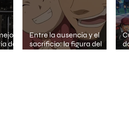
mejor
Entre la ausencia y el
C
ia del
sacrificio: la figura del
d
padre en el anime
C
L