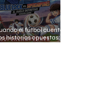
uando el fútbol cuenta
os historias opuestas:
aptain Tsubasa vs Blue
ock