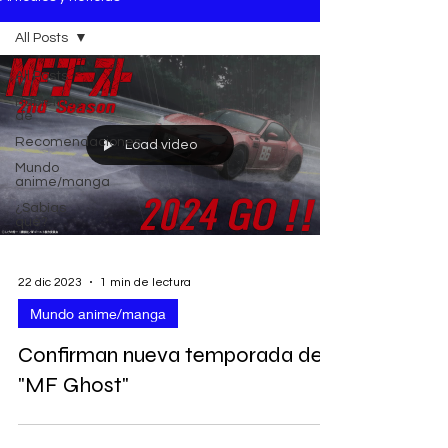
All Posts
All Posts
Hablemos
de
Recomendaciones
Load video
Mundo
anime/manga
¿Sabías
qué?
22 dic 2023
1 min de lectura
Mundo anime/manga
Confirman nueva temporada de
"MF Ghost"