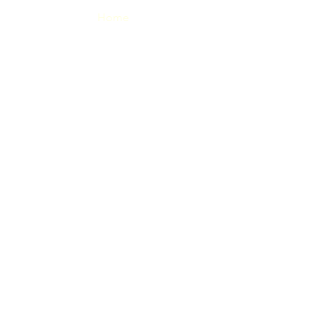
Home
contacto@senpaitecuenta.com
Año
2024