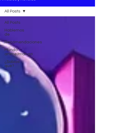
All Posts
All Posts
Hablemos
de
Recomendaciones
Mundo
anime/manga
¿Sabías
qué?