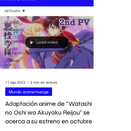
All Posts
All Posts
Hablemos
de
Recomendaciones
Load video
Mundo
anime/manga
¿Sabías
qué?
11 ago 2023
2 min de lectura
Mundo anime/manga
Adaptación anime de "Watashi
no Oshi wa Akuyaku Reijou" se
acerca a su estreno en octubre