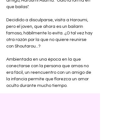
amigo, Haroumi Asuma: "Odio la forma en 
que bailas".
Decidido a disculparse, visita a Haroumi, 
pero el joven, que ahora es un bailarín 
famoso, hábilmente lo evita. ¿O tal vez hay 
otra razón por la que no quiere reunirse 
con Shoutarou...?
Ambientada en una época en la que 
conectarse con la persona que amas no 
era fácil, un reencuentro con un amigo de 
la infancia permite que florezca un amor 
oculto durante mucho tiempo.