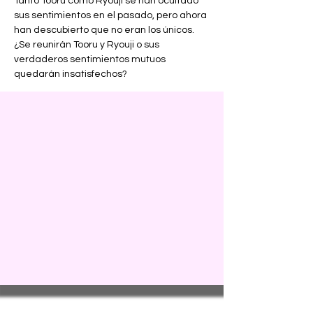
Tanto Tooru como Ryouji se han ocultado 
sus sentimientos en el pasado, pero ahora 
han descubierto que no eran los únicos. 
¿Se reunirán Tooru y Ryouji o sus 
verdaderos sentimientos mutuos 
quedarán insatisfechos?