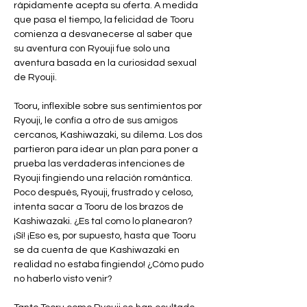
rápidamente acepta su oferta. A medida 
que pasa el tiempo, la felicidad de Tooru 
comienza a desvanecerse al saber que 
su aventura con Ryouji fue solo una 
aventura basada en la curiosidad sexual 
de Ryouji.
Tooru, inflexible sobre sus sentimientos por 
Ryouji, le confía a otro de sus amigos 
cercanos, Kashiwazaki, su dilema. Los dos 
partieron para idear un plan para poner a 
prueba las verdaderas intenciones de 
Ryouji fingiendo una relación romántica. 
Poco después, Ryouji, frustrado y celoso, 
intenta sacar a Tooru de los brazos de 
Kashiwazaki. ¿Es tal como lo planearon? 
¡Sí! ¡Eso es, por supuesto, hasta que Tooru 
se da cuenta de que Kashiwazaki en 
realidad no estaba fingiendo! ¿Cómo pudo 
no haberlo visto venir?