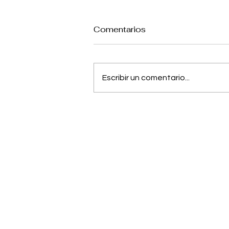
Comentarios
Escribir un comentario...
Jujutsu Kaisen: Anuncian
película sobre el pasado
de Gojo