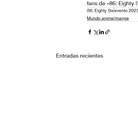
fans de «86: Eighty S
86: Eighty Six
evento 202
Mundo anime/manga
Entradas recientes