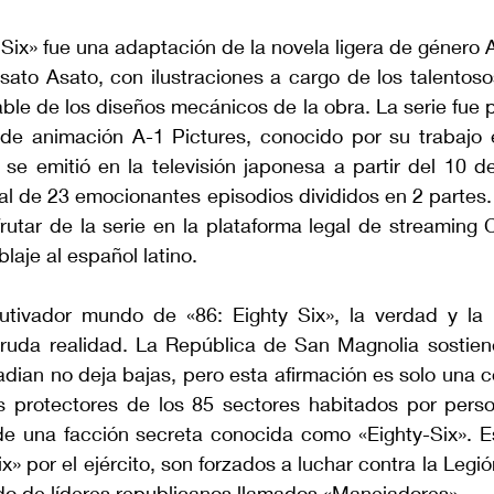
 Six» fue una adaptación de la novela ligera de género 
Asato Asato, con ilustraciones a cargo de los talentosos 
ble de los diseños mecánicos de la obra. La serie fue p
de animación A-1 Pictures, conocido por su trabajo en
se emitió en la televisión japonesa a partir del 10 de
al de 23 emocionantes episodios divididos en 2 partes.
utar de la serie en la plataforma legal de streaming C
laje al español latino.
utivador mundo de «86: Eighty Six», la verdad y la
ruda realidad. La República de San Magnolia sostiene
adian no deja bajas, pero esta afirmación es solo una c
 protectores de los 85 sectores habitados por perso
e una facción secreta conocida como «Eighty-Six». Est
» por el ejército, son forzados a luchar contra la Legi
do de líderes republicanos llamados «Manejadores».