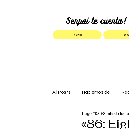
HOME
Los
All Posts
Hablemos de
Re
1 ago 2023
2 min de lect
«86: Eig