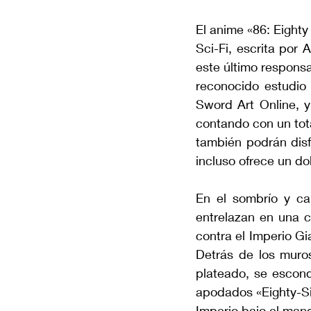
El anime «86: Eighty
Sci-Fi, escrita por 
este último responsa
reconocido estudio 
Sword Art Online, y 
contando con un tot
también podrán disfr
incluso ofrece un dob
En el sombrío y ca
entrelazan en una c
contra el Imperio Gi
Detrás de los muros
plateado, se escond
apodados «Eighty-Six
Imperio bajo el man