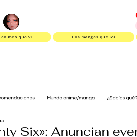
 animes que vi
Los mangas que leí
comendaciones
Mundo anime/manga
¿Sabías qué
ura
hty Six»: Anuncian eve