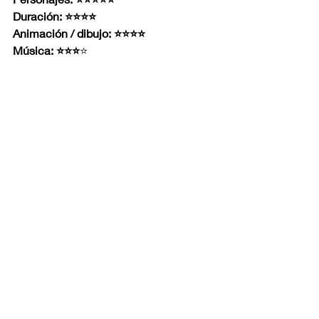
Duración: ⭐⭐⭐⭐
Animación / dibujo: ⭐⭐⭐⭐
Música: ⭐⭐⭐
⭐
anime
manga
spokon
haikyu
vida escolar
sora
basket
ahiru no sora
basquet
Hablemos de
Entradas recientes
Ver todo