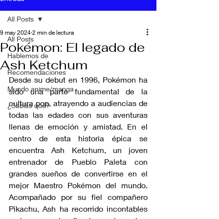
All Posts
9 may 2024
2 min de lectura
All Posts
Pokémon: El legado de
Hablemos de
Ash Ketchum
Recomendaciones
Desde su debut en 1996, Pokémon ha 
Mundo anime/manga
sido una parte fundamental de la 
cultura pop, atrayendo a audiencias de 
¿Sabías qué?
todas las edades con sus aventuras 
llenas de emoción y amistad. En el 
centro de esta historia épica se 
encuentra Ash Ketchum, un joven 
entrenador de Pueblo Paleta con 
grandes sueños de convertirse en el 
mejor Maestro Pokémon del mundo. 
Acompañado por su fiel compañero 
Pikachu, Ash ha recorrido incontables 