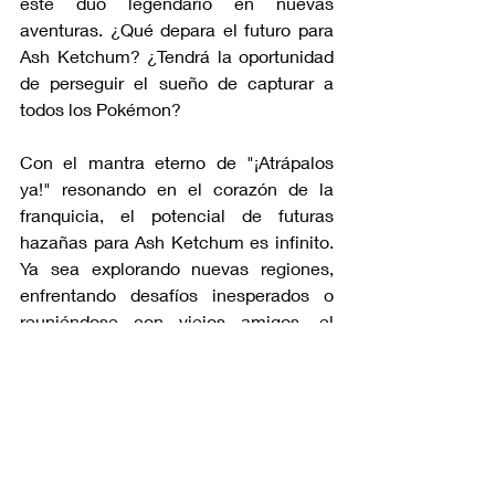
este dúo legendario en nuevas 
aventuras. ¿Qué depara el futuro para 
Ash Ketchum? ¿Tendrá la oportunidad 
de perseguir el sueño de capturar a 
todos los Pokémon?
Con el mantra eterno de "¡Atrápalos 
ya!" resonando en el corazón de la 
franquicia, el potencial de futuras 
hazañas para Ash Ketchum es infinito. 
Ya sea explorando nuevas regiones, 
enfrentando desafíos inesperados o 
reuniéndose con viejos amigos, el 
legado de Ash Ketchum podría 
continuar y seguir inspirando a 
generaciones de entrenadores 
Pokémon en todo el mundo. 
anime
Pokémon
Ash
Pikáchu
Mundo anime/manga