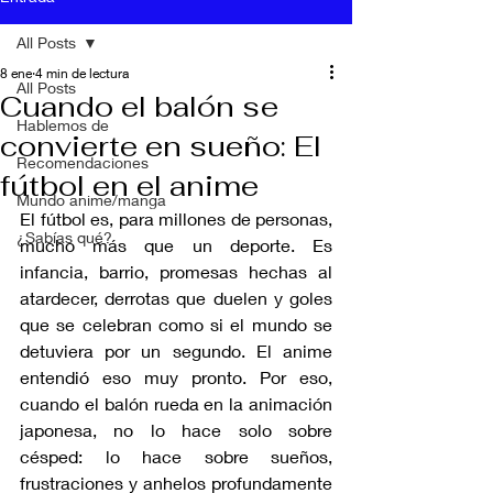
All Posts
8 ene
4 min de lectura
All Posts
Cuando el balón se
Hablemos de
convierte en sueño: El
Recomendaciones
fútbol en el anime
Mundo anime/manga
El fútbol es, para millones de personas, 
¿Sabías qué?
mucho más que un deporte. Es 
infancia, barrio, promesas hechas al 
atardecer, derrotas que duelen y goles 
que se celebran como si el mundo se 
detuviera por un segundo. El anime 
entendió eso muy pronto. Por eso, 
cuando el balón rueda en la animación 
japonesa, no lo hace solo sobre 
césped: lo hace sobre sueños, 
frustraciones y anhelos profundamente 