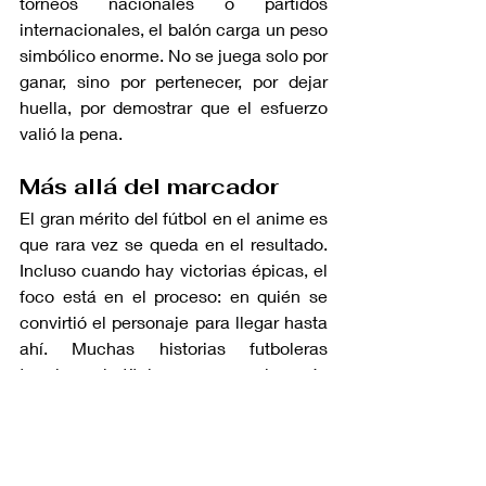
torneos nacionales o partidos 
internacionales, el balón carga un peso 
simbólico enorme. No se juega solo por 
ganar, sino por pertenecer, por dejar 
huella, por demostrar que el esfuerzo 
valió la pena.
Más allá del marcador
El gran mérito del fútbol en el anime es 
que rara vez se queda en el resultado. 
Incluso cuando hay victorias épicas, el 
foco está en el proceso: en quién se 
convirtió el personaje para llegar hasta 
ahí. Muchas historias futboleras 
terminan sin títulos, pero con algo más 
importante: crecimiento, 
reconciliación, madurez.
El balón, entonces, deja de ser solo un 