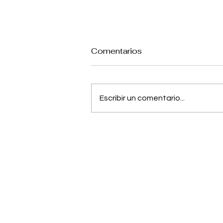
Comentarios
Escribir un comentario...
Jujutsu Kaisen: Anuncian
película sobre el pasado
de Gojo