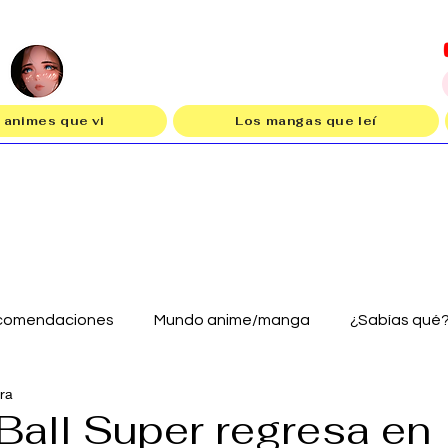
 animes que vi
Los mangas que leí
comendaciones
Mundo anime/manga
¿Sabías qué
ura
Ball Super regresa en