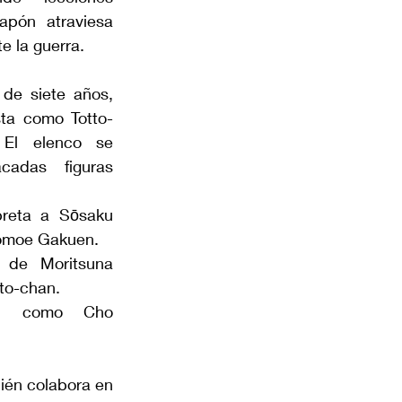
apón atraviesa 
e la guerra.
de siete años, 
sta como Totto-
El elenco se 
adas figuras 
preta a Sōsaku 
Tomoe Gakuen.
de Moritsuna 
tto-chan.
) como Cho 
ién colabora en 