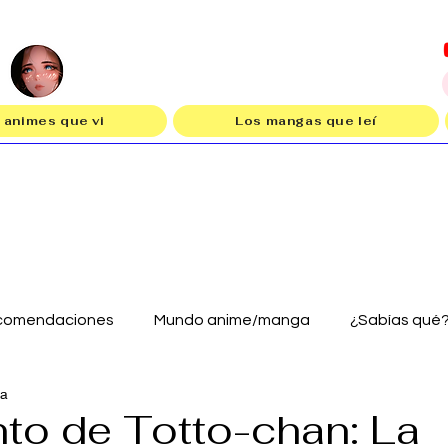
 animes que vi
Los mangas que leí
comendaciones
Mundo anime/manga
¿Sabías qué
ra
nto de Totto-chan: La