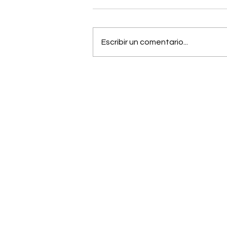
Escribir un comentario...
Los 20 personajes mejor
escritos en la historia del
anime