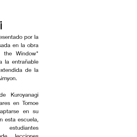
i
sentado por la 
sada en la obra 
t the Window" 
 la entrañable 
xtendida de la 
Aimyon.
de Kuroyanagi 
lares en Tomoe 
ptarse en su 
n esta escuela, 
estudiantes 
de lecciones 