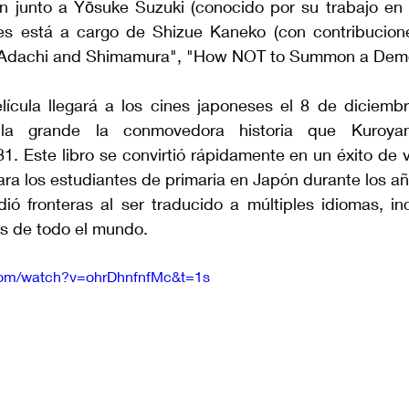
ion junto a Yōsuke Suzuki (conocido por su trabajo en 
es está a cargo de Shizue Kaneko (con contribucion
 "Adachi and Shimamura", "How NOT to Summon a Demo
ícula llegará a los cines japoneses el 8 de diciembr
lla grande la conmovedora historia que Kuroyan
1. Este libro se convirtió rápidamente en un éxito de v
para los estudiantes de primaria en Japón durante los a
ó fronteras al ser traducido a múltiples idiomas, incl
es de todo el mundo.
com/watch?v=ohrDhnfnfMc&t=1s