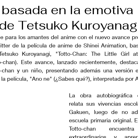
 basada en la emotiva
a de Tetsuko Kuroyanag
ce para los amantes del anime con el nuevo avance pre
witter de la película de anime de Shinei Animation, ba
Tetsuko Kuroyanagi, "Totto-Chan: The Little Girl a
-chan). Este avance, lanzado recientemente, destaca
o-chan y un niño, presentando además una versión e
 la película, "Ano ne" (¿Sabes qué?), interpretada por 
La obra autobiográfica 
relata sus vivencias esco
Gakuen, luego de no ada
escuela primaria original. E
Totto-chan encuentra 
extraordinarios y apren