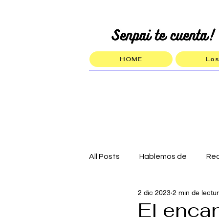
HOME
Los
All Posts
Hablemos de
Re
2 dic 2023
2 min de lectu
El enca