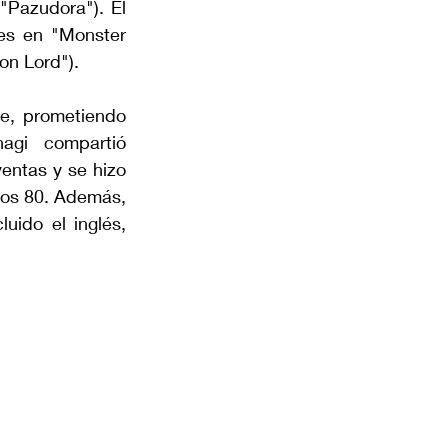
"Pazudora"). El 
es en "Monster 
n Lord").
e, prometiendo 
agi compartió 
entas y se hizo 
ños 80. Además, 
uido el inglés, 