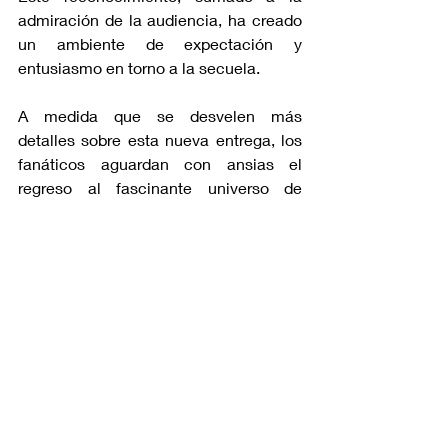
admiración de la audiencia, ha creado 
un ambiente de expectación y 
entusiasmo en torno a la secuela.
A medida que se desvelen más 
detalles sobre esta nueva entrega, los 
fanáticos aguardan con ansias el 
regreso al fascinante universo de 
"Expelled From Paradise" y las 
emocionantes aventuras de Angela 
Balzac.
anime
nueva temporada
Expelled From Paradise
Mundo anime/manga
Entradas recientes
Ver todo