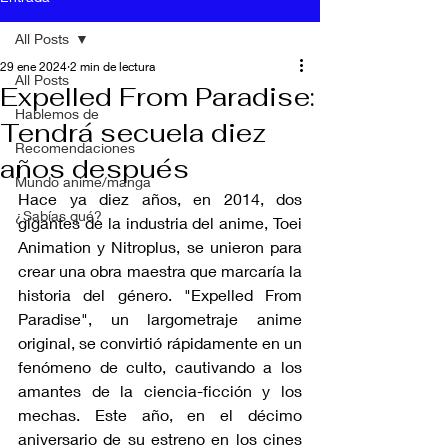
All Posts
29 ene 2024
2 min de lectura
All Posts
Expelled From Paradise:
Hablemos de
Tendrá secuela diez
Recomendaciones
años después
Mundo anime/manga
Hace ya diez años, en 2014, dos 
¿Sabías qué?
gigantes de la industria del anime, Toei 
Animation y Nitroplus, se unieron para 
crear una obra maestra que marcaría la 
historia del género. "Expelled From 
Paradise", un largometraje anime 
original, se convirtió rápidamente en un 
fenómeno de culto, cautivando a los 
amantes de la ciencia-ficción y los 
mechas. Este año, en el décimo 
aniversario de su estreno en los cines 