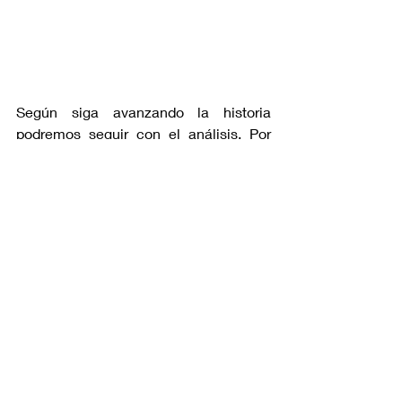
Según siga avanzando la historia 
podremos seguir con el análisis. Por 
ahora sigamos disfrutándola.
anime
shonen
manga
fire force
benimaru
shinra kusakabe
Hablemos de
Entradas recientes
Ver todo