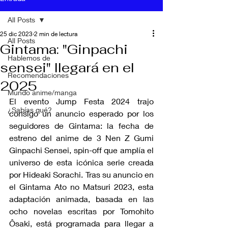
All Posts
25 dic 2023
2 min de lectura
All Posts
Gintama: "Ginpachi
Hablemos de
sensei" llegará en el
Recomendaciones
2025
Mundo anime/manga
El evento Jump Festa 2024 trajo 
¿Sabías qué?
consigo un anuncio esperado por los 
seguidores de Gintama: la fecha de 
estreno del anime de 3 Nen Z Gumi 
Ginpachi Sensei, spin-off que amplía el 
universo de esta icónica serie creada 
por Hideaki Sorachi. Tras su anuncio en 
el Gintama Ato no Matsuri 2023, esta 
adaptación animada, basada en las 
ocho novelas escritas por Tomohito 
Ôsaki, está programada para llegar a 