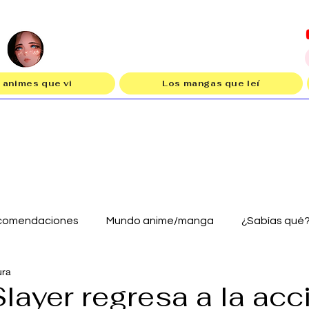
 animes que vi
Los mangas que leí
comendaciones
Mundo anime/manga
¿Sabías qué
ura
layer regresa a la acc