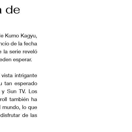
a de
de Kumo Kagyu, 
cio de la fecha 
la serie reveló 
ueden esperar.
sta intrigante 
u tan esperado 
y Sun TV. Los 
oll también ha 
l mundo, lo que 
isfrutar de las 