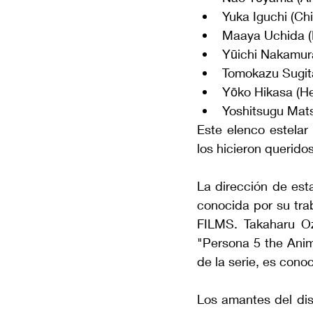
Yuka Iguchi (Ch
Maaya Uchida (
Yūichi Nakamur
Tomokazu Sugit
Yōko Hikasa (He
Yoshitsugu Mat
Este elenco estelar
los hicieron querido
La dirección de es
conocida por su tra
FILMS. Takaharu Oza
"Persona 5 the Anim
de la serie, es cono
Los amantes del dis