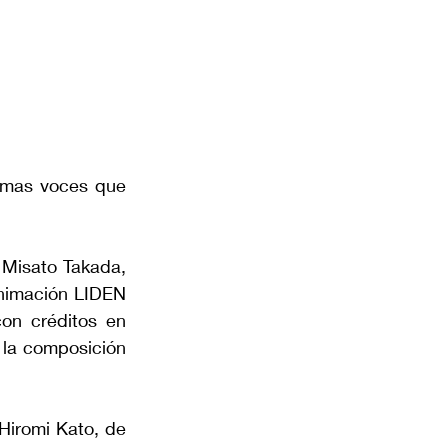
smas voces que 
Misato Takada, 
nimación LIDEN 
on créditos en 
la composición 
iromi Kato, de 