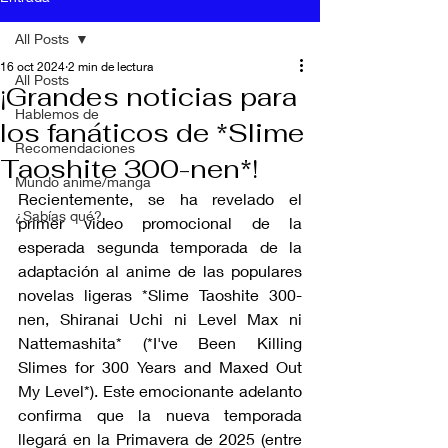
All Posts
16 oct 2024
2 min de lectura
All Posts
¡Grandes noticias para
Hablemos de
los fanáticos de *Slime
Recomendaciones
Taoshite 300-nen*!
Mundo anime/manga
Recientemente, se ha revelado el 
¿Sabías qué?
primer video promocional de la 
esperada segunda temporada de la 
adaptación al anime de las populares 
novelas ligeras *Slime Taoshite 300-
nen, Shiranai Uchi ni Level Max ni 
Nattemashita* (*I've Been Killing 
Slimes for 300 Years and Maxed Out 
My Level*). Este emocionante adelanto 
confirma que la nueva temporada 
llegará en la Primavera de 2025 (entre 