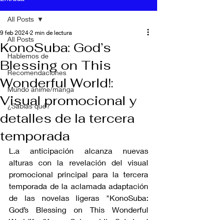
All Posts
9 feb 2024
2 min de lectura
All Posts
KonoSuba: God’s
Hablemos de
Blessing on This
Recomendaciones
Wonderful World!:
Mundo anime/manga
Visual promocional y
¿Sabías qué?
detalles de la tercera
temporada
L.a anticipación alcanza nuevas 
alturas con la revelación del visual 
promocional principal para la tercera 
temporada de la aclamada adaptación 
de las novelas ligeras "KonoSuba: 
God’s Blessing on This Wonderful 