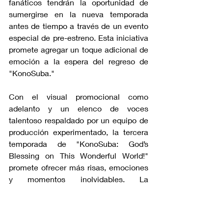
fanáticos tendrán la oportunidad de 
sumergirse en la nueva temporada 
antes de tiempo a través de un evento 
especial de pre-estreno. Esta iniciativa 
promete agregar un toque adicional de 
emoción a la espera del regreso de 
"KonoSuba."
Con el visual promocional como 
adelanto y un elenco de voces 
talentoso respaldado por un equipo de 
producción experimentado, la tercera 
temporada de "KonoSuba: God’s 
Blessing on This Wonderful World!" 
promete ofrecer más risas, emociones 
y momentos inolvidables. La 
comunidad anime espera con ansias el 
regreso de Kazuma y su peculiar grupo 
en esta nueva aventura llena de 