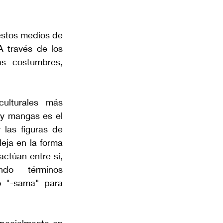
stos medios de 
 través de los 
 costumbres, 
lturales más 
y mangas es el 
las figuras de 
leja en la forma 
ctúan entre sí, 
ndo términos 
o "-sama" para 