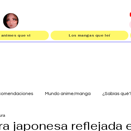
 animes que vi
Los mangas que leí
comendaciones
Mundo anime/manga
¿Sabías qué
ura
ra japonesa reflejada 