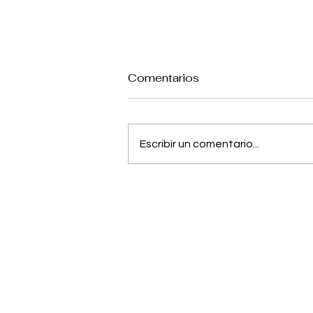
Comentarios
Escribir un comentario...
Jujutsu Kaisen: Anuncian
película sobre el pasado
de Gojo