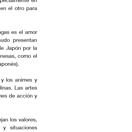
pecialmente en 
n el otro para 
gas es el amor 
udo presentan 
e Japón por la 
onesas, como el 
japonés).
y los animes y 
nas. Las artes 
es de acción y 
an los valores, 
y situaciones 