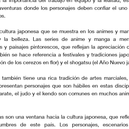
la importancia del trabajo en equipo y la lealtad, es
aventuras donde los personajes deben confiar el uno e
os.
cultura japonesa que se muestra en los animes y man
 y la belleza. Las series de anime y manga a men
 y paisajes pintorescos, que reflejan la apreciación d
bién se hace referencia a festivales y tradiciones jap
ón de los cerezos en flor) y el shogatsu (el Año Nuevo 
 también tiene una rica tradición de artes marciales, 
sentan personajes que son hábiles en estas discipli
arate, el judo y el kendo son comunes en muchos anim
 son una ventana hacia la cultura japonesa, que reflej
tumbres de este país. Los personajes, escenarios 