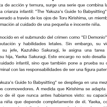
a de acción y ternura, surge una serie que combina la 
 crianza infantil: "The Yakuza's Guide to Babysitting"
sperado a través de los ojos de Toru Kirishima, un miemb
ormación al cuidado de una pequeña e inocente niña.
onocido en el submundo del crimen como "El Demonio"
eputación y habilidades letales. Sin embargo, su v
 su jefe, Kazuhiko Sakuragi, le asigna una tarea 
su hija, Yaeka Sakuragi. Este encargo no solo desafía 
cuidado infantil, sino que también pone a prueba su 
riminal con las responsabilidades de ser una figura pate
kuza's Guide to Babysitting" se despliega en una mezc
 conmovedores. A medida que Kirishima se adapta a 
o de él que nunca antes habíamos visto: su capaci
na niña que depende completamente de él. Yaeka, co