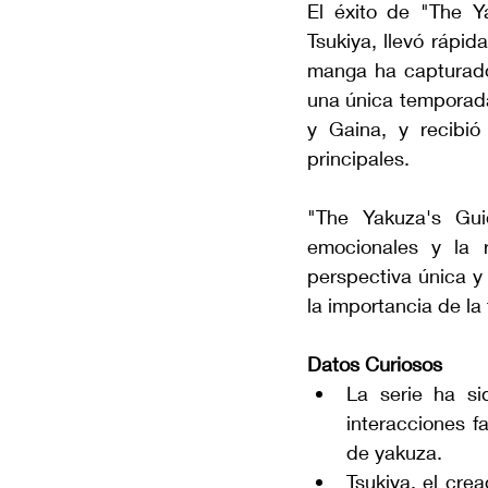
El éxito de "The Ya
Tsukiya, llevó rápid
manga ha capturado
una única temporada
y Gaina, y recibió
principales.
"The Yakuza's Gui
emocionales y la r
perspectiva única y
la importancia de la 
Datos Curiosos
La serie ha si
interacciones f
de yakuza.
Tsukiya, el cre