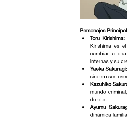
Personajes Principa
Toru Kirishima:
Kirishima es e
cambiar a una 
internas y su cr
Yaeka Sakuragi
sincero son ese
Kazuhiko Sakura
mundo criminal,
de ella.
Ayumu Sakurag
dinámica familia