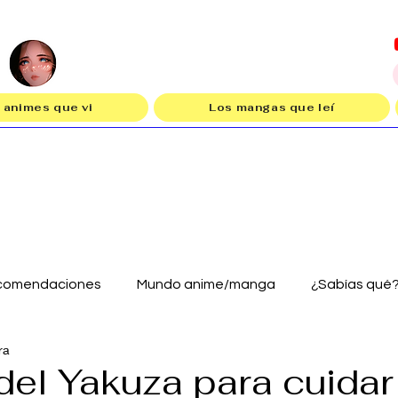
 animes que vi
Los mangas que leí
comendaciones
Mundo anime/manga
¿Sabías qué
ra
del Yakuza para cuidar