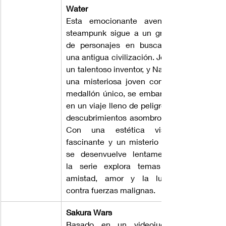
Water
Esta emocionante aventura 
steampunk sigue a un grupo 
de personajes en busca de 
una antigua civilización. Jean, 
un talentoso inventor, y Nadia, 
una misteriosa joven con un 
medallón único, se embarcan 
en un viaje lleno de peligros y 
descubrimientos asombrosos. 
Con una estética visual 
fascinante y un misterio que 
se desenvuelve lentamente, 
la serie explora temas de 
amistad, amor y la lucha 
contra fuerzas malignas.
Sakura Wars
Basado en un videojuego, 