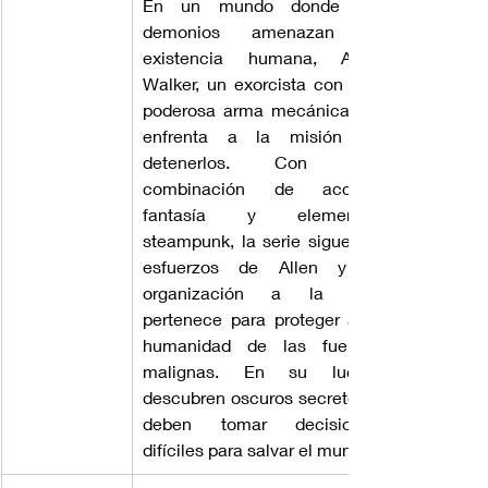
En un mundo donde los 
demonios amenazan la 
existencia humana, Allen 
Walker, un exorcista con una 
poderosa arma mecánica, se 
enfrenta a la misión de 
detenerlos. Con una 
combinación de acción, 
fantasía y elementos 
steampunk, la serie sigue los 
esfuerzos de Allen y la 
organización a la que 
pertenece para proteger a la 
humanidad de las fuerzas 
malignas. En su lucha, 
descubren oscuros secretos y 
deben tomar decisiones 
difíciles para salvar el mundo.