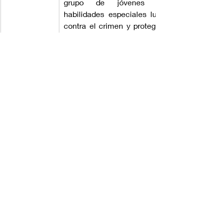
grupo de jóvenes con 
habilidades especiales lucha 
contra el crimen y protege la 
paz en la sociedad. Sakura 
Sakurakouji, una estudiante 
aparentemente común, 
descubre el oscuro mundo de 
los Code: Breakers y se ve 
involucrada en sus misiones. 
Con batallas emocionantes y 
una trama llena de intriga, la 
serie explora temas de 
justicia y moralidad en un 
contexto steampunk lleno de 
acción.
Eureka Seven
Mechas, ciencia ficción y 
elementos steampunk se 