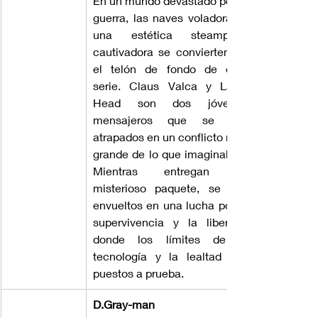
En un mundo devastado por la 
guerra, las naves voladoras y 
una estética steampunk 
cautivadora se convierten en 
el telón de fondo de esta 
serie. Claus Valca y Lavie 
Head son dos jóvenes 
mensajeros que se ven 
atrapados en un conflicto más 
grande de lo que imaginaban. 
Mientras entregan un 
misterioso paquete, se ven 
envueltos en una lucha por la 
supervivencia y la libertad, 
donde los límites de la 
tecnología y la lealtad son 
puestos a prueba.
D.Gray-man