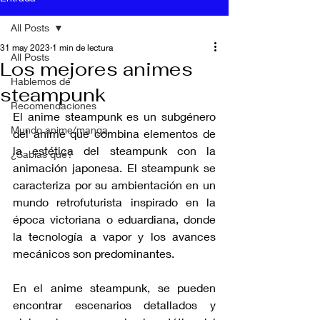
All Posts
31 may 2023
1 min de lectura
All Posts
Los mejores animes
Hablemos de
steampunk
Recomendaciones
El anime steampunk es un subgénero 
Mundo anime/manga
del anime que combina elementos de 
la estética del steampunk con la 
¿Sabías qué?
animación japonesa. El steampunk se 
caracteriza por su ambientación en un 
mundo retrofuturista inspirado en la 
época victoriana o eduardiana, donde 
la tecnología a vapor y los avances 
mecánicos son predominantes.
En el anime steampunk, se pueden 
encontrar escenarios detallados y 