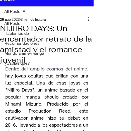
All Posts
29 ago 2023
3 min de lectura
All Posts
NIJIIRO DAYS: Un
Hablemos de
encantador retrato de la
Recomendaciones
amistad y el romance
Mundo anime/manga
juvenil
¿Sabías qué?
Dentro del amplio cosmos del anime
, 
hay joyas ocultas que brillan con una 
luz especial. Una de esas joyas es 
"Nijiiro Days", un anime basado en el 
popular manga shoujo creado por 
Minami Mizuno. Producido por el 
estudio Production Reed, este 
cautivador anime hizo su debut en 
2016, llevando a los espectadores a un 