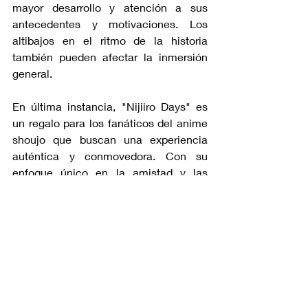
mayor desarrollo y atención a sus 
antecedentes y motivaciones. Los 
altibajos en el ritmo de la historia 
también pueden afectar la inmersión 
general.
En última instancia, "Nijiiro Days" es 
un regalo para los fanáticos del anime 
shoujo que buscan una experiencia 
auténtica y conmovedora. Con su 
enfoque único en la amistad y las 
relaciones amorosas adolescentes, la 
serie se destaca por su representación 
sincera de la juventud y sus desafíos. 
Aunque no está exenta de áreas que 
podrían haberse mejorado, su impacto 
positivo en el corazón de los 
espectadores es innegable. "Nijiiro 
Days" es un recordatorio cálido de las 