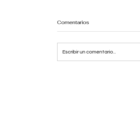
Comentarios
Escribir un comentario...
Jujutsu Kaisen: Anuncian
película sobre el pasado
de Gojo