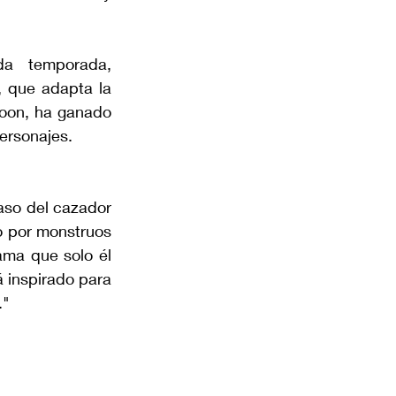
a temporada, 
, que adapta la 
oon, ha ganado 
ersonajes.
aso del cazador 
 por monstruos 
ma que solo él 
 inspirado para 
."