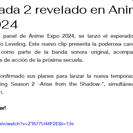
da 2 revelado en An
024
 panel de Anime Expo 2024, se lanzó el esperado
 Leveling. Este nuevo clip presenta la poderosa can
omo parte de la banda sonora original, acompañ
 de acción de la próxima secuela. 
onfirmado sus planes para lanzar la nueva temporada
eling Season 2 -Arise from the Shadow-*, simultáne
n. 
er!
.com/watch?v=ZTA77U48F2E&t=13s