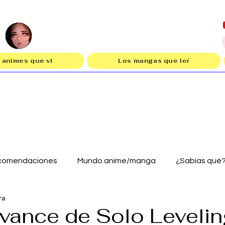
 animes que vi
Los mangas que leí
comendaciones
Mundo anime/manga
¿Sabías qué
ra
vance de Solo Levelin