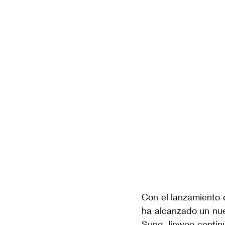
Con el lanzamiento 
ha alcanzado un nue
Sung Jinwoo continú