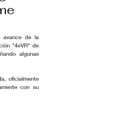
ime
 avance de la 
ción "4eVR" de 
ando algunas 
, oficialmente 
amente con su 