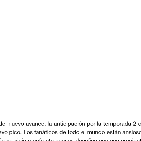
del nuevo avance, la anticipación por la temporada 2 d
vo pico. Los fanáticos de todo el mundo están ansioso
a su viaje y enfrenta nuevos desafíos con sus crecient