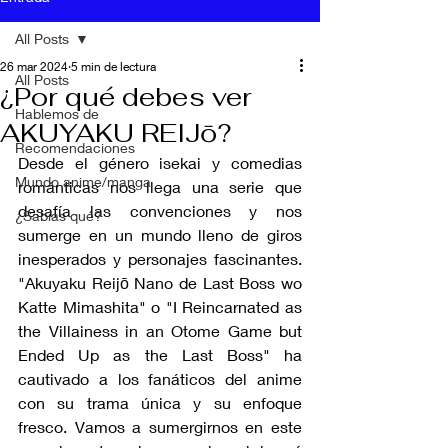
All Posts
26 mar 2024
5 min de lectura
All Posts
¿Por qué debes ver
Hablemos de
AKUYAKU REIJō?
Recomendaciones
Desde el género isekai y comedias 
Mundo anime/manga
románticas nos llega una serie que 
desafía las convenciones y nos 
¿Sabías qué?
sumerge en un mundo lleno de giros 
inesperados y personajes fascinantes. 
"Akuyaku Reijō Nano de Last Boss wo 
Katte Mimashita" o "I Reincarnated as 
the Villainess in an Otome Game but 
Ended Up as the Last Boss" ha 
cautivado a los fanáticos del anime 
con su trama única y su enfoque 
fresco. Vamos a sumergirnos en este 