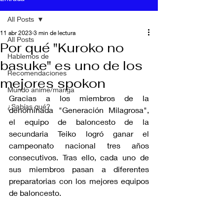
All Posts
11 abr 2023
3 min de lectura
All Posts
Por qué "Kuroko no
Hablemos de
basuke" es uno de los
Recomendaciones
mejores spokon
Mundo anime/manga
Gracias a los miembros de la 
¿Sabías qué?
denominada "Generación Milagrosa", 
el equipo de baloncesto de la 
secundaria Teiko logró ganar el 
campeonato nacional tres años 
consecutivos. Tras ello, cada uno de 
sus miembros pasan a diferentes 
preparatorias con los mejores equipos 
de baloncesto.