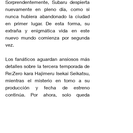
Sorprendentemente, Subaru despierta 
nuevamente en pleno día, como si 
nunca hubiera abandonado la ciudad 
en primer lugar. De esta forma, su 
extraña y enigmática vida en este 
nuevo mundo comienza por segunda 
vez.
Los fanáticos aguardan ansiosos más 
detalles sobre la tercera temporada de 
Re:Zero kara Hajimeru Isekai Seikatsu, 
mientras el misterio en torno a su 
producción y fecha de estreno 
continúa. Por ahora, solo queda 
esperar pacientemente y estar atentos 
a las noticias oficiales que, sin duda, 
revelarán más sobre las emocionantes 
aventuras que aguardan a Subaru en 
este fascinante universo de fantasía.