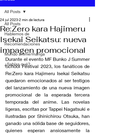
All Posts
24 jul 2023
2 min de lectura
All Posts
Re:Zero kara Hajimeru
Hablemos de
Isekai Seikatsu: nueva
Recomendaciones
impagen promocional
Mundo anime/manga
Durante el evento MF Bunko J Summer 
¿Sabías qué?
School Festival 2023, los fanáticos de 
Re:Zero kara Hajimeru Isekai Seikatsu 
quedaron emocionados al ser testigos 
del lanzamiento de una nueva imagen 
promocional de la esperada tercera 
temporada del anime. Las novelas 
ligeras, escritas por Tappei Nagatsuki e 
ilustradas por Shinichirou Otsuka, han 
ganado una sólida base de seguidores, 
quienes esperan ansiosamente la 