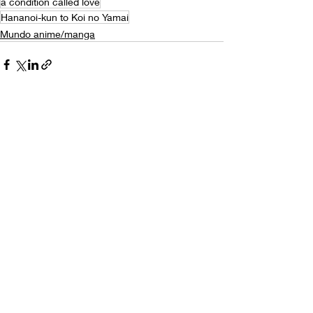
a condition called love
Hananoi-kun to Koi no Yamai
Mundo anime/manga
Entradas recientes
Ver todo