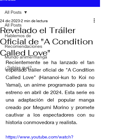
All Posts
24 dic 2023
2 min de lectura
All Posts
Revelado el Tráiler
Hablemos de
Oficial de "A Condition
Recomendaciones
Called Love"
Mundo anime/manga
Recientemente se ha lanzado el tan 
¿Sabías qué?
esperado tráiler oficial de "A Condition 
Called Love" (Hananoi-kun to Koi no 
Yamai), un anime programado para su 
estreno en abril de 2024. Esta serie es 
una adaptación del popular manga 
creado por Megumi Morino y promete 
cautivar a los espectadores con su 
historia conmovedora y realista.
https://www.youtube.com/watch?