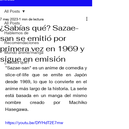
All Posts
7 may 2023
1 min de lectura
All Posts
¿Sabías qué? Sazae-
Hablemos de
san se emitió por
Recomendaciones
primera vez en 1969 y
Mundo anime/manga
sigue en emisión
¿Sabías qué?
"Sazae-san" es un anime de comedia y 
slice-of-life que se emite en Japón 
desde 1969, lo que lo convierte en el 
anime más largo de la historia. La serie 
está basada en un manga del mismo 
nombre creado por Machiko 
Hasegawa.
https://youtu.be/DfYHdT2E7mw