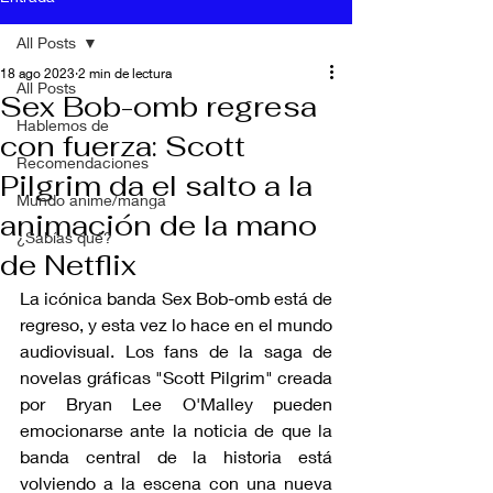
All Posts
18 ago 2023
2 min de lectura
All Posts
Sex Bob-omb regresa
Hablemos de
con fuerza: Scott
Recomendaciones
Pilgrim da el salto a la
Mundo anime/manga
animación de la mano
¿Sabías qué?
de Netflix
La icónica banda Sex Bob-omb está de 
regreso, y esta vez lo hace en el mundo 
audiovisual. Los fans de la saga de 
novelas gráficas "Scott Pilgrim" creada 
por Bryan Lee O'Malley pueden 
emocionarse ante la noticia de que la 
banda central de la historia está 
volviendo a la escena con una nueva 