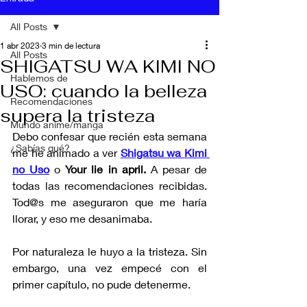
All Posts
1 abr 2023
3 min de lectura
All Posts
SHIGATSU WA KIMI NO
Hablemos de
USO: cuando la belleza
Recomendaciones
supera la tristeza
Mundo anime/manga
Debo confesar que recién esta semana 
¿Sabías qué?
me he animado a ver 
Shigatsu wa Kimi 
no Uso
 o 
Your lie in april.
 A pesar de 
todas las recomendaciones recibidas. 
Tod@s me aseguraron que me haría 
llorar, y eso me desanimaba.
Por naturaleza le huyo a la tristeza. Sin 
embargo, una vez empecé con el 
primer capítulo, no pude detenerme.