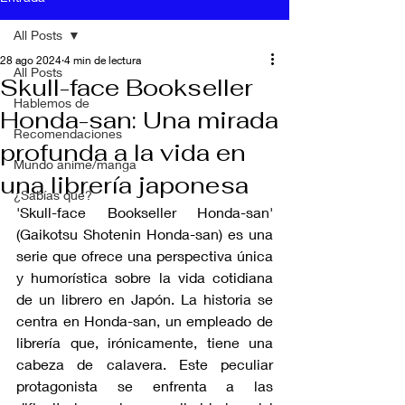
All Posts
28 ago 2024
4 min de lectura
All Posts
Skull-face Bookseller
Hablemos de
Honda-san: Una mirada
Recomendaciones
profunda a la vida en
Mundo anime/manga
una librería japonesa
¿Sabías qué?
'Skull-face Bookseller Honda-san' 
(Gaikotsu Shotenin Honda-san) es una 
serie que ofrece una perspectiva única 
y humorística sobre la vida cotidiana 
de un librero en Japón. La historia se 
centra en Honda-san, un empleado de 
librería que, irónicamente, tiene una 
cabeza de calavera. Este peculiar 
protagonista se enfrenta a las 