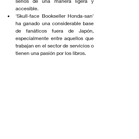
serios de una manera ligera y 
accesible.
'Skull-face Bookseller Honda-san' 
ha ganado una considerable base 
de fanáticos fuera de Japón, 
especialmente entre aquellos que 
trabajan en el sector de servicios o 
tienen una pasión por los libros.
La apariencia de los personajes, 
con cabezas de calaveras y 
armaduras, es una elección 
estilística que añade un elemento 
de fantasía y exageración a la 
serie, diferenciándola de otras 
obras del mismo género.
La serie ha inspirado a otros 
creadores a explorar la vida laboral 
en diferentes sectores a través de 
un enfoque similar, utilizando el 