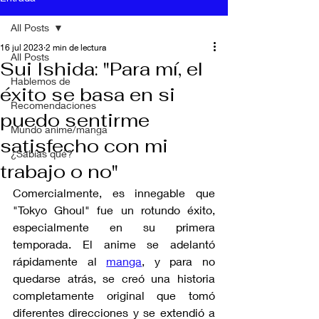
All Posts
16 jul 2023
2 min de lectura
All Posts
Sui Ishida: "Para mí, el
Hablemos de
éxito se basa en si
Recomendaciones
puedo sentirme
Mundo anime/manga
satisfecho con mi
¿Sabías qué?
trabajo o no"
Comercialmente, es innegable que 
"Tokyo Ghoul" fue un rotundo éxito, 
especialmente en su primera 
temporada. El anime se adelantó 
rápidamente al 
manga
, y para no 
quedarse atrás, se creó una historia 
completamente original que tomó 
diferentes direcciones y se extendió a 