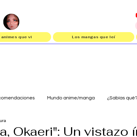
 animes que vi
Los mangas que leí
comendaciones
Mundo anime/manga
¿Sabías qué
tura
, Okaeri": Un vistazo 