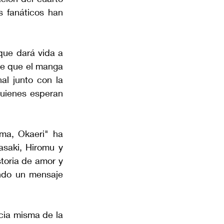
 fanáticos han 
ue dará vida a 
de que el manga 
l junto con la 
uienes esperan 
ma, Okaeri" ha 
saki, Hiromu y 
toria de amor y 
ndo un mensaje 
ia misma de la 