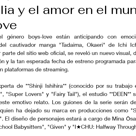
ilia y el amor en el mu
ove
el género boys-love están anticipando con emoci
el cautivador manga "Tadaima, Okaeri" de Ichi Ich
parte del sitio web oficial, se reveló un nuevo visual, d
n y la tan esperada fecha de estreno programada para 
en plataformas de streaming.
xperta de **Shinji Ishihira** (conocido por su trabajo
, "Super Lovers" y "Fairy Tail"), el estudio **DEEN** 
 este emotivo relato. Los guiones de la serie serán de
quien ha dejado su marca en producciones como "Su
. El diseño de personajes estará a cargo de Mina Ōsa
School Babysitters", "Given" y "I★CHU: Halfway Through