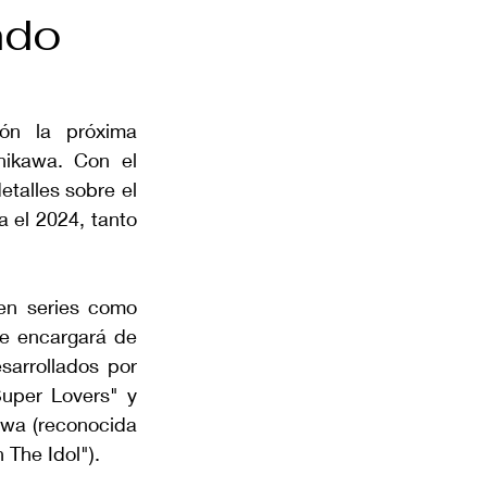
ndo
ón la próxima 
ikawa. Con el 
etalles sobre el 
el 2024, tanto 
 en series como 
se encargará de 
sarrollados por 
per Lovers" y 
wa (reconocida 
 The Idol").