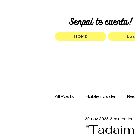
HOME
Los
All Posts
Hablemos de
Re
29 nov 2023
2 min de lec
"Tadaima