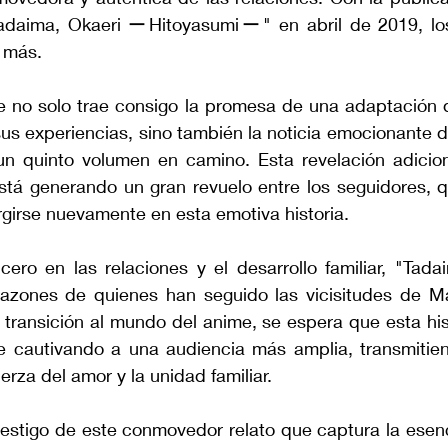
Tadaima, Okaeri ーHitoyasumiー" en abril de 2019, los
 más.
e no solo trae consigo la promesa de una adaptación q
sus experiencias, sino también la noticia emocionante 
n quinto volumen en camino. Esta revelación adiciona
tá generando un gran revuelo entre los seguidores, q
girse nuevamente en esta emotiva historia.
ero en las relaciones y el desarrollo familiar, "Tadai
azones de quienes han seguido las vicisitudes de Ma
a transición al mundo del anime, se espera que esta his
e cautivando a una audiencia más amplia, transmitie
erza del amor y la unidad familiar.
testigo de este conmovedor relato que captura la esenc