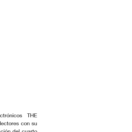
ctrónicos THE 
ctores con su 
ión del cuarto 