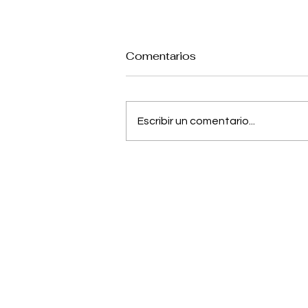
Comentarios
Escribir un comentario...
Jujutsu Kaisen: Anuncian
película sobre el pasado
de Gojo