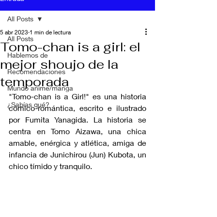
All Posts
5 abr 2023
1 min de lectura
All Posts
Tomo-chan is a girl: el
Hablemos de
mejor shoujo de la
Recomendaciones
temporada
Mundo anime/manga
"Tomo-chan is a Girl!" es una historia 
¿Sabías qué?
cómico-romántica, escrito e ilustrado 
por Fumita Yanagida. La historia se 
centra en Tomo Aizawa, una chica 
amable, enérgica y atlética, amiga de 
infancia de Junichirou (Jun) Kubota, un 
chico tímido y tranquilo. 