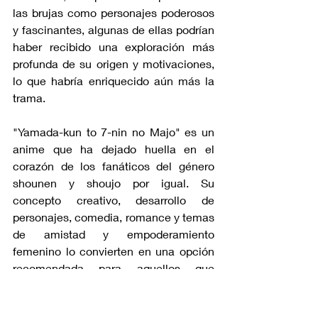
las brujas como personajes poderosos 
y fascinantes, algunas de ellas podrían 
haber recibido una exploración más 
profunda de su origen y motivaciones, 
lo que habría enriquecido aún más la 
trama.
"Yamada-kun to 7-nin no Majo" es un 
anime que ha dejado huella en el 
corazón de los fanáticos del género 
shounen y shoujo por igual. Su 
concepto creativo, desarrollo de 
personajes, comedia, romance y temas 
de amistad y empoderamiento 
femenino lo convierten en una opción 
recomendada para aquellos que 
buscan una experiencia divertida y 
conmovedora. A pesar de sus 