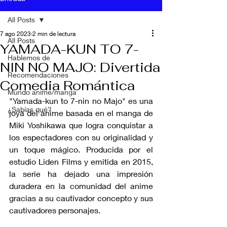
All Posts
7 ago 2023
2 min de lectura
All Posts
YAMADA-KUN TO 7-
Hablemos de
NIN NO MAJO: Divertida
Recomendaciones
Comedia Romántica
Mundo anime/manga
"Yamada-kun to 7-nin no Majo" es una 
¿Sabías qué?
joya del anime basada en el manga de 
Miki Yoshikawa que logra conquistar a 
los espectadores con su originalidad y 
un toque mágico. Producida por el 
estudio Liden Films y emitida en 2015, 
la serie ha dejado una impresión 
duradera en la comunidad del anime 
gracias a su cautivador concepto y sus 
cautivadores personajes.