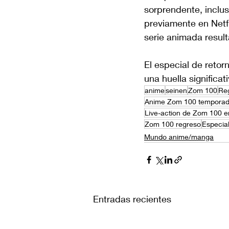
sorprendente, inclus
previamente en Netfli
serie animada resulta
El especial de retor
una huella significa
anime
seinen
Zom 100
Reg
Anime Zom 100 temporad
Live-action de Zom 100 en
Zom 100 regreso
Especia
Mundo anime/manga
Entradas recientes