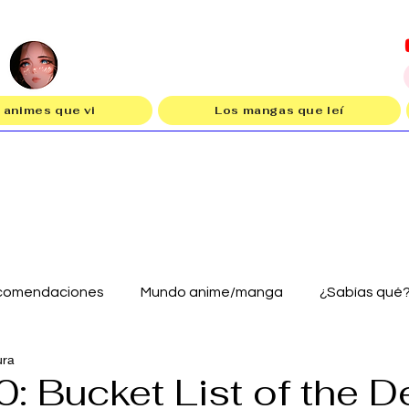
 animes que vi
Los mangas que leí
comendaciones
Mundo anime/manga
¿Sabías qué
ura
: Bucket List of the D