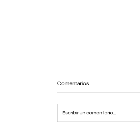
Comentarios
Escribir un comentario...
Jujutsu Kaisen: Anuncian
película sobre el pasado