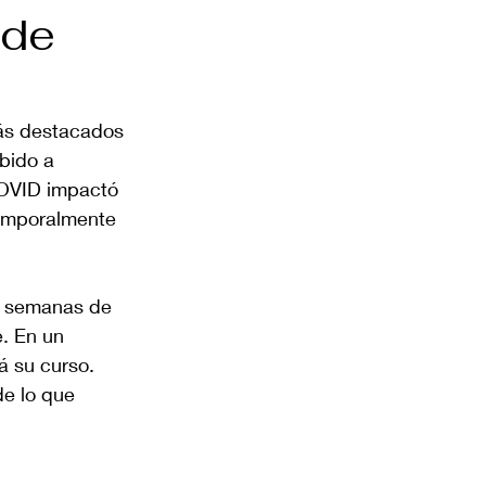
 de
ás destacados 
bido a 
COVID impactó 
emporalmente 
s semanas de 
. En un 
á su curso. 
de lo que 