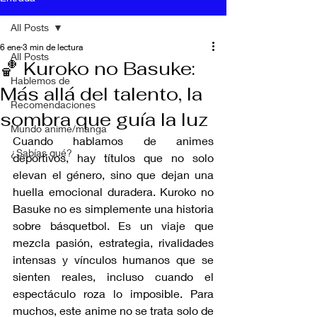
All Posts
6 ene
3 min de lectura
All Posts
🏀 Kuroko no Basuke:
Hablemos de
Más allá del talento, la
Recomendaciones
sombra que guía la luz
Mundo anime/manga
Cuando hablamos de animes 
¿Sabías qué?
deportivos, hay títulos que no solo 
elevan el género, sino que dejan una 
huella emocional duradera. Kuroko no 
Basuke no es simplemente una historia 
sobre básquetbol. Es un viaje que 
mezcla pasión, estrategia, rivalidades 
intensas y vínculos humanos que se 
sienten reales, incluso cuando el 
espectáculo roza lo imposible. Para 
muchos, este anime no se trata solo de 