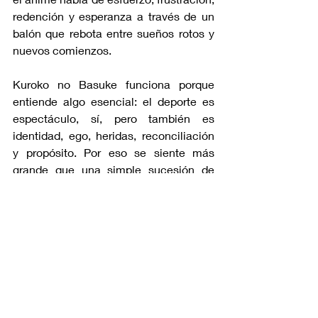
redención y esperanza a través de un 
balón que rebota entre sueños rotos y 
nuevos comienzos.
Kuroko no Basuke funciona porque 
entiende algo esencial: el deporte es 
espectáculo, sí, pero también es 
identidad, ego, heridas, reconciliación 
y propósito. Por eso se siente más 
grande que una simple sucesión de 
partidos. 
Es una historia sobre cómo el talento, 
sin corazón, se seca; y sobre cómo 
incluso alguien que parece invisible 
puede ser la pieza que lo transforma 
todo.